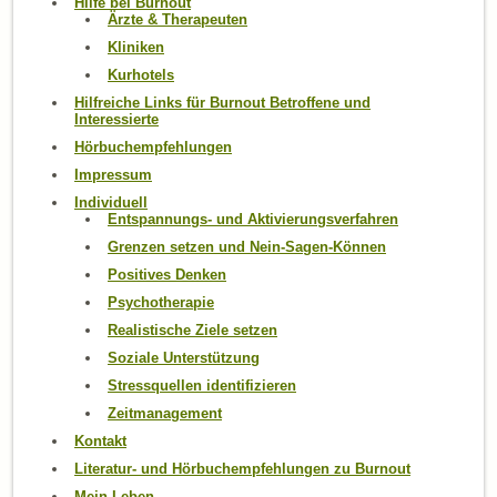
Hilfe bei Burnout
Ärzte & Therapeuten
Kliniken
Kurhotels
Hilfreiche Links für Burnout Betroffene und
Interessierte
Hörbuchempfehlungen
Impressum
Individuell
Entspannungs- und Aktivierungsverfahren
Grenzen setzen und Nein-Sagen-Können
Positives Denken
Psychotherapie
Realistische Ziele setzen
Soziale Unterstützung
Stressquellen identifizieren
Zeitmanagement
Kontakt
Literatur- und Hörbuchempfehlungen zu Burnout
Mein Leben