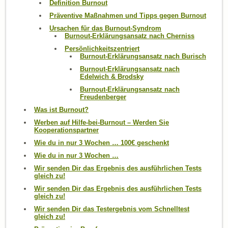
Definition Burnout
Präventive Maßnahmen und Tipps gegen Burnout
Ursachen für das Burnout-Syndrom
Burnout-Erklärungsansatz nach Cherniss
Persönlichkeitszentriert
Burnout-Erklärungsansatz nach Burisch
Burnout-Erklärungsansatz nach
Edelwich & Brodsky
Burnout-Erklärungsansatz nach
Freudenberger
Was ist Burnout?
Werben auf Hilfe-bei-Burnout – Werden Sie
Kooperationspartner
Wie du in nur 3 Wochen … 100€ geschenkt
Wie du in nur 3 Wochen …
Wir senden Dir das Ergebnis des ausführlichen Tests
gleich zu!
Wir senden Dir das Ergebnis des ausführlichen Tests
gleich zu!
Wir senden Dir das Testergebnis vom Schnelltest
gleich zu!