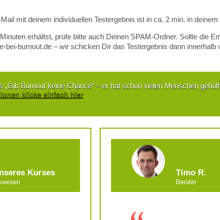
ail mit deinem individuellen Testergebnis ist in ca. 2 min. in deinem
 Minuten erhältst, prüfe bitte auch Deinen SPAM-Ordner. Sollte die Em
ilfe-bei-burnout.de – wir schicken Dir das Testergebnis dann innerhalb
 „Gib Burnout keine Chance“ – er hat schon vielen Menschen gehol
ionen klicke einfach hier
unseres Kurses
Timo R.
ndheitswesen
Berater