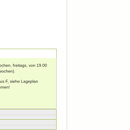
ochen, freitags, von 19.00
rwochen).
us F, siehe Lageplan
ommen!