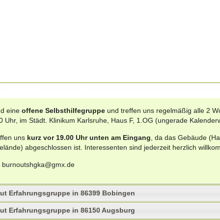
ut Selbsthilfegruppe Karlsruhe
nd eine
offene Selbsthilfegruppe
und treffen uns regelmäßig alle 2 W
0 Uhr, im Städt. Klinikum Karlsruhe, Haus F, 1.OG (ungerade Kalende
effen uns
kurz vor 19.00 Uhr unten am Eingang
, da das Gebäude (Ha
gelände) abgeschlossen ist. Interessenten sind jederzeit herzlich willk
:
burnoutshgka@gmx.de
ut Erfahrungsgruppe in 86399 Bobingen
ut Erfahrungsgruppe in 86150 Augsburg