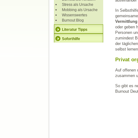
auseinander 
Stress als Ursache
Mobbing als Ursache
In Selbsthil
Wissenswertes
gemeinsames
Burnout Blog
Vermittlun
oder geben h
Literatur Tipps
Personen un
zumindest Be
Soforthilfe
der täglich
selbst lerne
Privat or
Auf offenen 
zusammen un
So gibt es n
Burnout Deu