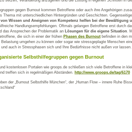
zu setzen, Veränderung anzugehen und die Lösung in eigenen Schritten in d
fegruppen gegen Burnout kommen Betroffene oder auch ihre Angehörigen zusa
 Thema mit unterschiedlichen Hintergründen und Geschichten. Gegenseitig
g von Wissen und Aneignen von Kompetenz helfen bei der Bewältigun
ilfreiche Handlungsempfehlungen. Oftmals gelangen Betroffene erst durch d
d das Ansprechen der Problematik an
Lösungen für die eigene Situation
. 
troffene, die sich in einer der frühen
Phasen des Burnout
befinden in den m
en Belastung umgehen zu können oder sogar wie stressgeplagte Menschen ei
n und auch in Stressphasen sich und Ihre Bedürfnisse nicht außen vor lassen.
ganisierte Selbsthilfegruppen gegen Burnout
und kostenlosen Portalen wie groops.de schließen sich viele Betroffene in kl
d treffen sich in regelmäßigen Abständen.
http://www.groops.de/tag/6170
eben der „Burnout Selbsthilfe München“, der „Human Flow – innere Ruhe Bissen
tschland“