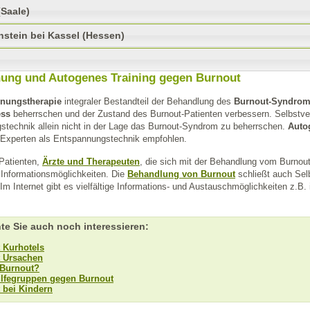
(Saale)
nstein bei Kassel (Hessen)
ung und Autogenes Training gegen Burnout
nungstherapie
integraler Bestandteil der Behandlung des
Burnout-Syndro
ess
beherrschen und der Zustand des Burnout-Patienten verbessern. Selbstver
technik allein nicht in der Lage das Burnout-Syndrom zu beherrschen.
Auto
-Experten als Entspannungstechnik empfohlen.
Patienten,
Ärzte und Therapeuten
, die sich mit der Behandlung vom Burnou
 Informationsmöglichkeiten. Die
Behandlung von Burnout
schließt auch Sel
 Im Internet gibt es vielfältige Informations- und Austauschmöglichkeiten z.B. 
te Sie auch noch interessieren:
 Kurhotels
 Ursachen
 Burnout?
ilfegruppen gegen Burnout
 bei Kindern