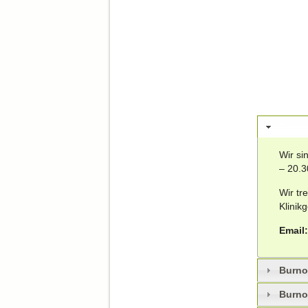
Burno
Wir si
– 20.3
Wir tr
Klinik
Email
Burno
Burno