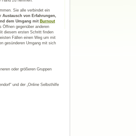
ie Hand zu nehmen.
mmen. Sie alle verbindet ein
er
Austausch von Erfahrungen,
g und dem Umgang mit
Burnout
as Öffnen gegenüber anderen
Mit diesem ersten Schritt finden
eisten Fällen einen Weg um mit
nen gesünderen Umgang mit sich
eineren oder größeren Gruppen
dorf“ und der „Online Selbsthilfe