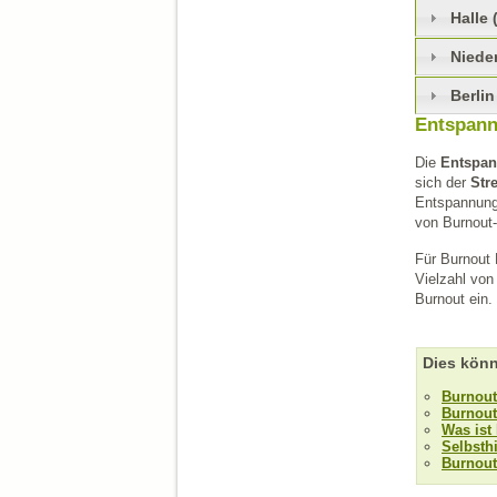
Halle 
Niede
Berlin
Entspann
Die
Entspan
sich der
Str
Entspannungs
von Burnout
Für Burnout 
Vielzahl von
Burnout ein.
Dies könn
Burnout
Burnout
Was ist
Selbsth
Burnout