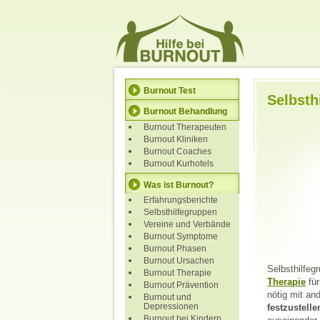
Burnout Test
Selbsth
Burnout Behandlung
Burnout Therapeuten
Burnout Kliniken
Burnout Coaches
Burnout Kurhotels
Was ist Burnout?
Erfahrungsberichte
Selbsthilfegruppen
Vereine und Verbände
Burnout Symptome
Burnout Phasen
Burnout Ursachen
Selbsthilfeg
Burnout Therapie
Therapie
für
Burnout Prävention
nötig mit an
Burnout und
Depressionen
festzustelle
Burnout bei Kindern