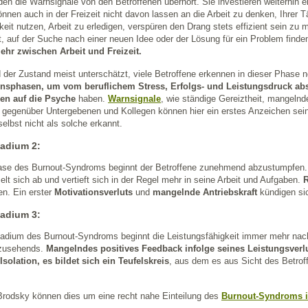
en die Warnsignale von den Betroffenen überhört. Sie investieren weiterhin 
nnen auch in der Freizeit nicht davon lassen an die Arbeit zu denken, Ihrer T
keit nutzen, Arbeit zu erledigen, verspüren den Drang stets effizient sein 
it, auf der Suche nach einer neuen Idee oder der Lösung für ein Problem find
hr zwischen Arbeit und Freizeit.
 der Zustand meist unterschätzt, viele Betroffene erkennen in dieser Phase 
nsphasen, um vom beruflichem Stress, Erfolgs- und Leistungsdruck ab
en auf die Psyche
haben.
Warnsignale
, wie ständige Gereiztheit, mangeln
egenüber Untergebenen und Kollegen können hier ein erstes Anzeichen sein,
selbst nicht als solche erkannt.
adium 2:
hase des Burnout-Syndroms beginnt der Betroffene zunehmend abzustumpfen. 
elt sich ab und vertieft sich in der Regel mehr in seine Arbeit und Aufgaben.
R
n. Ein erster
Motivationsverluts
und
mangelnde Antriebskraft
kündigen si
adium 3:
adium des Burnout-Syndroms beginnt die Leistungsfähigkeit immer mehr nac
h zusehends.
Mangelndes positives Feedback infolge seines Leistungsverlus
e Isolation, es bildet sich ein Teufelskreis
, aus dem es aus Sicht des Betrof
Brodsky können dies um eine recht nahe Einteilung des
Burnout-Syndroms i