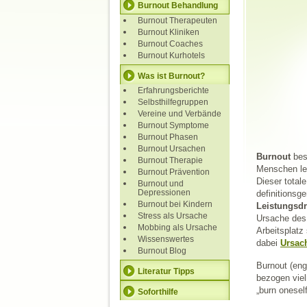
Burnout Behandlung
Burnout Therapeuten
Burnout Kliniken
Burnout Coaches
Burnout Kurhotels
Was ist Burnout?
Erfahrungsberichte
Selbsthilfegruppen
Vereine und Verbände
Burnout Symptome
Burnout Phasen
Burnout Ursachen
Burnout
bes
Burnout Therapie
Menschen le
Burnout Prävention
Dieser total
Burnout und
Depressionen
definitionsg
Burnout bei Kindern
Leistungsdr
Stress als Ursache
Ursache des 
Mobbing als Ursache
Arbeitsplatz
Wissenswertes
dabei
Ursac
Burnout Blog
Burnout (eng
Literatur Tipps
bezogen viel
„burn oneself
Soforthilfe