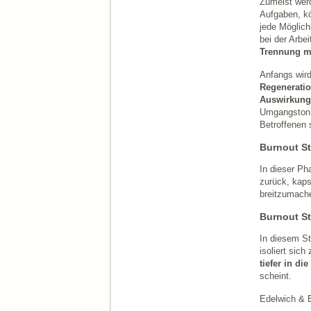
Zumeist werd
Aufgaben, kö
jede Möglich
bei der Arbe
Trennung me
Anfangs wird
Regeneratio
Auswirkung
Umgangston g
Betroffenen 
Burnout St
In dieser P
zurück, kaps
breitzumache
Burnout St
In diesem St
isoliert sic
tiefer in di
scheint.
Edelwich & 