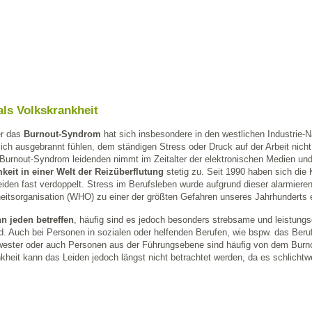
als Volkskrankheit
r das
Burnout-Syndrom
hat sich insbesondere in den westlichen Industrie-N
Sich ausgebrannt fühlen, dem ständigen Stress oder Druck auf der Arbeit nich
 Burnout-Syndrom leidenden nimmt im Zeitalter der elektronischen Medien u
eit in einer Welt der Reizüberflutung
stetig zu. Seit 1990 haben sich di
eiden fast verdoppelt. Stress im Berufsleben wurde aufgrund dieser alarmiere
itsorganisation (WHO) zu einer der größten Gefahren unseres Jahrhunderts e
n jeden betreffen
, häufig sind es jedoch besonders strebsame und leistungs
nd. Auch bei Personen in sozialen oder helfenden Berufen, wie bspw. das Beru
ester oder auch Personen aus der Führungsebene sind häufig von dem Burnou
heit kann das Leiden jedoch längst nicht betrachtet werden, da es schlichtwe