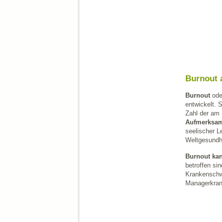
Burnout 
Burnout
ode
entwickelt. 
Zahl der am
Aufmerksamk
seelischer L
Weltgesundhe
Burnout kan
betroffen si
Krankenschw
Managerkrank