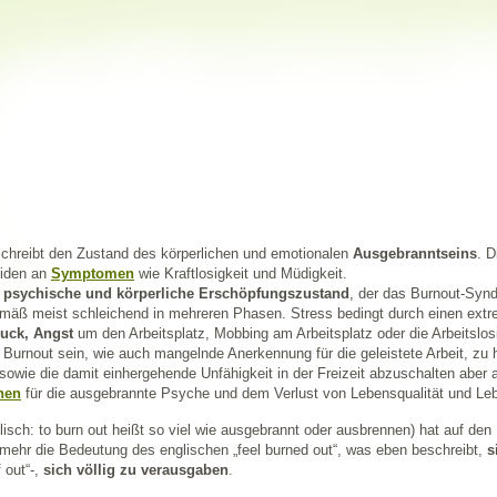
chreibt den Zustand des körperlichen und emotionalen
Ausgebranntseins
. D
iden an
Symptomen
wie Kraftlosigkeit und Müdigkeit.
e
psychische und körperliche Erschöpfungszustand
, der das Burnout-Synd
emäß meist schleichend in mehreren Phasen. Stress bedingt durch einen ext
uck, Angst
um den Arbeitsplatz, Mobbing am Arbeitsplatz oder die Arbeitslo
Burnout sein, wie auch mangelnde Anerkennung für die geleistete Arbeit, zu
 sowie die damit einhergehende Unfähigkeit in der Freizeit abzuschalten aber
hen
für die ausgebrannte Psyche und dem Verlust von Lebensqualität und Leb
lisch: to burn out heißt so viel wie ausgebrannt oder ausbrennen) hat auf d
mehr die Bedeutung des englischen „feel burned out“, was eben beschreibt,
s
 out“-,
sich völlig zu verausgaben
.