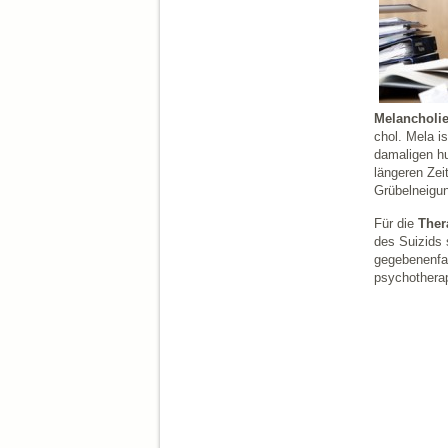
Melancholi
chol. Mela i
damaligen hu
längeren Zei
Grübelneigun
Für die
Ther
des Suizids 
gegebenenfal
psychothera