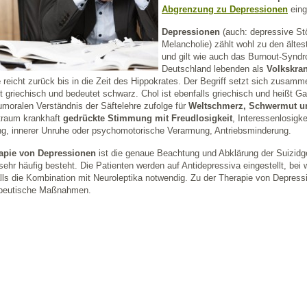
Abgrenzung zu Depressionen
eing
Depressionen
(auch: depressive St
Melancholie) zählt wohl zu den älte
und gilt wie auch das Burnout-Syndr
Deutschland lebenden als
Volkskran
e
reicht zurück bis in die Zeit des Hippokrates. Der Begriff setzt sich zusam
st griechisch und bedeutet schwarz. Chol ist ebenfalls griechisch und heißt 
moralen Verständnis der Säftelehre zufolge für
Weltschmerz, Schwermut un
traum krankhaft
gedrückte Stimmung mit Freudlosigkeit
, Interessenlosigk
g, innerer Unruhe oder psychomotorische Verarmung, Antriebsminderung.
apie von Depressionen
ist die genaue Beachtung und Abklärung der Suizidge
sehr häufig besteht. Die Patienten werden auf Antidepressiva eingestellt, bei 
ls die Kombination mit Neuroleptika notwendig. Zu der Therapie von Depres
peutische Maßnahmen.