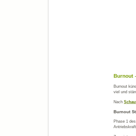
Burnout –
Burnout künd
viel und stä
Nach
Schauf
Burnout St
Phase 1 des
Antriebskraf