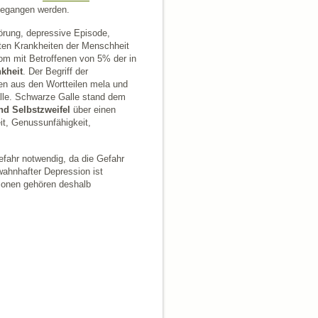
egangen werden.
örung, depressive Episode,
sten Krankheiten der Menschheit
om mit Betroffenen von 5% der in
kheit
. Der Begriff der
men aus den Wortteilen mela und
Galle. Schwarze Galle stand dem
d Selbstzweifel
über einen
eit, Genussunfähigkeit,
fahr notwendig, da die Gefahr
wahnhafter Depression ist
sionen gehören deshalb