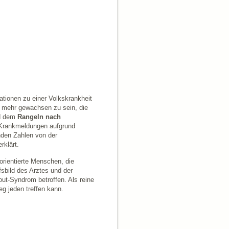
ationen zu einer Volkskrankheit
t mehr gewachsen zu sein, die
nd dem
Rangeln nach
e Krankmeldungen aufgrund
nden Zahlen von der
rklärt.
orientierte Menschen, die
fsbild des Arztes und der
t-Syndrom betroffen. Als reine
g jeden treffen kann.