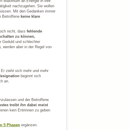
ein Maximum an Energie in ihre
ätigkeit nachzugehen. Sie wollen
zu müssen. Mit den Gedanken immer
en Betroffene
keine klare
noch nicht, dass
fehlende
schalten zu können,
de Geduld und schlechter
 werden aber in der Regel von
Er zieht sich mehr und mehr
esignation
beginnt sich
ch an.
hzulassen und der Betroffene
tes treibt ihn dabei meist
fenen kein Entrinnen zu geben
n 5 Phasen
ergänzen.