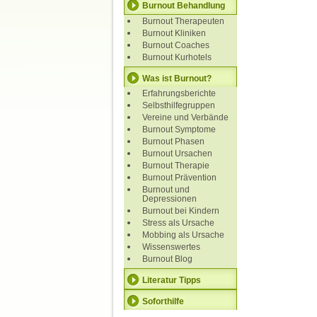
Burnout Behandlung
Burnout Therapeuten
Burnout Kliniken
Burnout Coaches
Burnout Kurhotels
Was ist Burnout?
Erfahrungsberichte
Selbsthilfegruppen
Vereine und Verbände
Burnout Symptome
Burnout Phasen
Burnout Ursachen
Burnout Therapie
Burnout Prävention
Burnout und
Depressionen
Burnout bei Kindern
Stress als Ursache
Mobbing als Ursache
Wissenswertes
Burnout Blog
Literatur Tipps
Soforthilfe