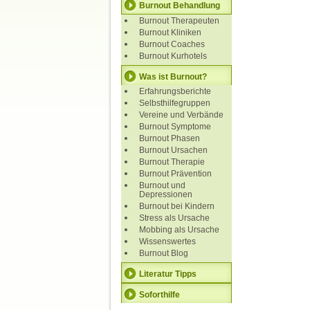
Burnout Behandlung
Burnout Therapeuten
Burnout Kliniken
Burnout Coaches
Burnout Kurhotels
Was ist Burnout?
Erfahrungsberichte
Selbsthilfegruppen
Vereine und Verbände
Burnout Symptome
Burnout Phasen
Burnout Ursachen
Burnout Therapie
Burnout Prävention
Burnout und
Depressionen
Burnout bei Kindern
Stress als Ursache
Mobbing als Ursache
Wissenswertes
Burnout Blog
Literatur Tipps
Soforthilfe