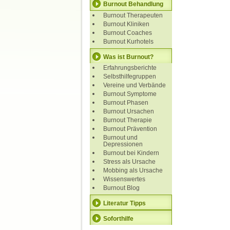
Burnout Behandlung
Burnout Therapeuten
Burnout Kliniken
Burnout Coaches
Burnout Kurhotels
Was ist Burnout?
Erfahrungsberichte
Selbsthilfegruppen
Vereine und Verbände
Burnout Symptome
Burnout Phasen
Burnout Ursachen
Burnout Therapie
Burnout Prävention
Burnout und
Depressionen
Burnout bei Kindern
Stress als Ursache
Mobbing als Ursache
Wissenswertes
Burnout Blog
Literatur Tipps
Soforthilfe